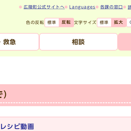
広陵町公式サイトへ
Languages
各課の窓口
反転
拡大
色の反転
文字サイズ
標準
標準
・救急
相談
で）
レシピ動画