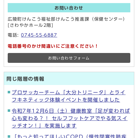
お問い合わせ
広陵町けんこう福祉部けんこう推進課（保健センター）
[さわやかホール2階]
電話:
0745-55-6887
電話番号のかけ間違いにご注意ください！
お問い合わせフォーム
同じ階層の情報
プロサッカーチーム「大分トリニータ」とライ
フキネティック体験イベントを開催しました
令和7年12月6日（土）健康教室「足が変われば
心も変わる？！ セルフフットケアでやる気スイ
ッチオン！」を実施します
「もっと知ってほしいCOPD（慢性閉塞性肺疾