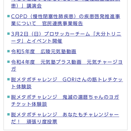
患）」講演会
COPD（慢性閉塞性肺疾患）の疾患啓発推進事
業について 官民連携事業報告
3月2日（日）プロサッカーチーム「大分トリニ
ータ」とイベント開催
令和5年度 広陵元気塾動画
令和4年度 元気塾プラス動画 元気チャージヨ
ガ
脱メタボチャレンジ GORIさんの筋トレチケッ
ト体験談
脱メタボチャレンジ 鬼滅の還暦ちゃんのヨガ
チケット体験談
脱メタボチャレンジ あなたもチャレンジャー
だ！ 頑張り度投票