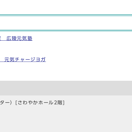
室 広陵元気塾
 元気チャージヨガ
ター）[さわやかホール2階]