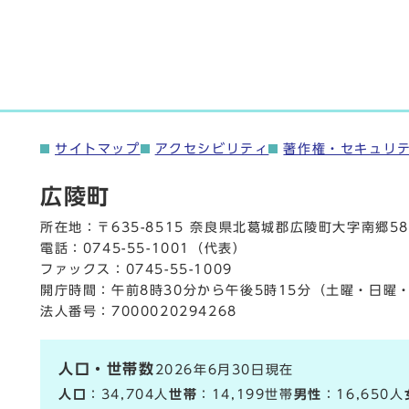
サイトマップ
アクセシビリティ
著作権・セキュリ
広陵町
所在地：〒635-8515 奈良県北葛城郡広陵町大字南郷58
電話：
0745-55-1001
（代表）
ファックス：0745-55-1009
開庁時間：午前8時30分から午後5時15分（土曜・日曜
法人番号：7000020294268
人口・世帯数
2026年6月30日現在
人口
：34,704人
世帯
：14,199世帯
男性
：16,650人