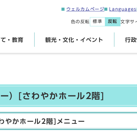
ウェルカムページ
Languages
標準
反転
色の反転
文字サ
育て・教育
観光・文化・イベント
行政
ー）[さわやかホール2階]
わやかホール2階]メニュー