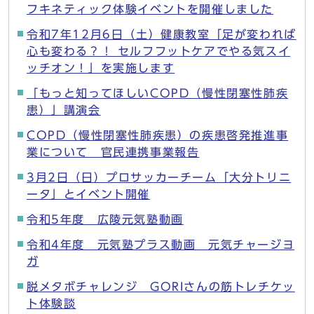
フキネティック体験イベントを開催しました
令和7年12月6日（土）健康教室「足が変われば
心も変わる？！ セルフフットケアでやる気スイ
ッチオン！」を実施します
「もっと知ってほしいCOPD（慢性閉塞性肺疾
患）」講演会
COPD（慢性閉塞性肺疾患）の疾患啓発推進事
業について 官民連携事業報告
3月2日（日）プロサッカーチーム「大分トリニ
ータ」とイベント開催
令和5年度 広陵元気塾動画
令和4年度 元気塾プラス動画 元気チャージヨ
ガ
脱メタボチャレンジ GORIさんの筋トレチケッ
ト体験談