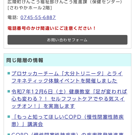
広陵町けんこう福祉部けんこう推進課（保健センター）
[さわやかホール2階]
電話:
0745-55-6887
電話番号のかけ間違いにご注意ください！
お問い合わせフォーム
同じ階層の情報
プロサッカーチーム「大分トリニータ」とライ
フキネティック体験イベントを開催しました
令和7年12月6日（土）健康教室「足が変われば
心も変わる？！ セルフフットケアでやる気スイ
ッチオン！」を実施します
「もっと知ってほしいCOPD（慢性閉塞性肺疾
患）」講演会
COPD（慢性閉塞性肺疾患）の疾患啓発推進事