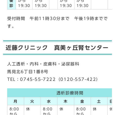
後
から
から
から
から
診
19:30
19:30
19:30
19:30
受付時間 午前11時30分まで 午後19時までで
す。
近藤クリニック 真美ヶ丘腎センター
人工透析・内科・皮膚科・泌尿器科
馬見北6丁目1番8号
TEL：0745-55-7222（0120-557-422）
透析診療時間
月
火
水
木
金
土
日
8:00
休
8:00
休
8:00
休
休
から
から
から