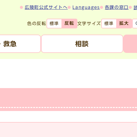
広陵町公式サイトへ
Languages
各課の窓口
反転
拡大
色の反転
文字サイズ
標準
標準
・救急
相談