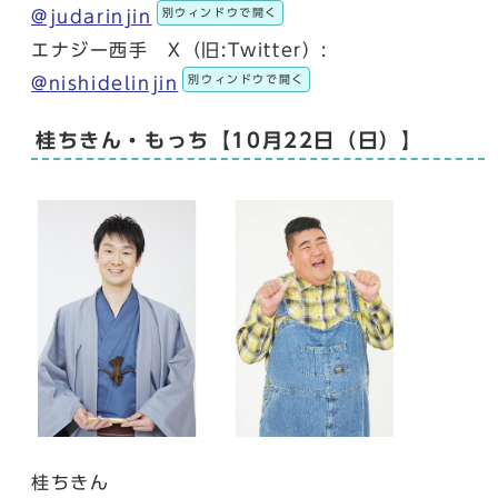
別ウィンドウで開く
@judarinjin
エナジー西手 X（旧:Twitter）:
別ウィンドウで開く
@nishidelinjin
桂ちきん・もっち【10月22日（日）】
桂ちきん