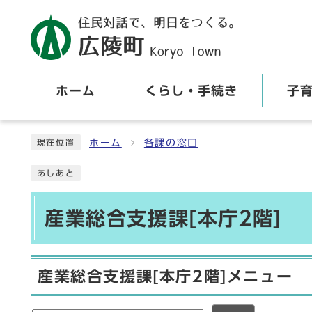
ホーム
くらし・手続き
子
ここから本文です
ホーム
各課の窓口
現在位置
あしあと
産業総合支援課[本庁2階]
産業総合支援課[本庁2階]メニュー