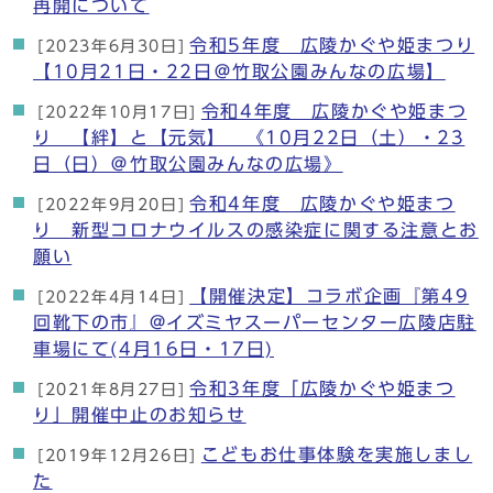
再開について
令和5年度 広陵かぐや姫まつり
[2023年6月30日]
【10月21日・22日＠竹取公園みんなの広場】
令和4年度 広陵かぐや姫まつ
[2022年10月17日]
り 【絆】と【元気】 《10月22日（土）・23
日（日）＠竹取公園みんなの広場》
令和4年度 広陵かぐや姫まつ
[2022年9月20日]
り 新型コロナウイルスの感染症に関する注意とお
願い
【開催決定】コラボ企画『第49
[2022年4月14日]
回靴下の市』@イズミヤスーパーセンター広陵店駐
車場にて(4月16日・17日)
令和3年度「広陵かぐや姫まつ
[2021年8月27日]
り」開催中止のお知らせ
こどもお仕事体験を実施しまし
[2019年12月26日]
た