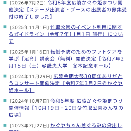
令和8年度広陵かぐや姫まつり開
[2026年7月2日]
催決定【ステージ出演者・ブースの出展者の募集受
付は終了しました】
竹取公園のイベント利用に関す
[2025年11月1日]
るガイドライン（令和7年11月1日 施行）につい
て
転倒予防のためのフットケアを
[2025年1月16日]
学ぶ「足育」講演会（無料）開催決定【令和7年2
月15日（土）＠畿央大学 冬木記念ホール】
広陵金明太鼓30周年ありがと
[2024年11月29日]
うコンサート開催決定【令和7年3月2日＠かぐや
姫ホール】
令和6年度 広陵かぐや姫まつり
[2024年10月7日]
開催情報【10月19日・20日＠竹取公園みんなの
広場】
かぐやちゃん着ぐるみの貸出し
[2023年7月27日]