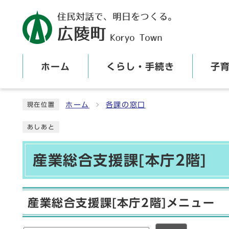
ホーム
くらし・手続き
子
ここから本文です
ホーム
各課の窓口
現在位置
あしあと
産業総合支援課[本庁2階]
産業総合支援課[本庁2階]メニュー