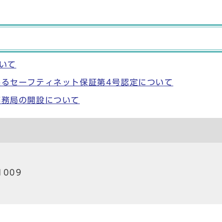
いて
係るセーフティネット保証第4号認定について
事務局の開設について
1009