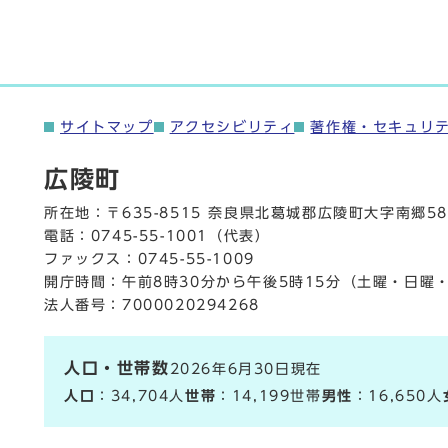
サイトマップ
アクセシビリティ
著作権・セキュリ
広陵町
所在地：〒635-8515 奈良県北葛城郡広陵町大字南郷58
電話：
0745-55-1001
（代表）
ファックス：0745-55-1009
開庁時間：午前8時30分から午後5時15分（土曜・日曜
法人番号：7000020294268
人口・世帯数
2026年6月30日現在
人口
：34,704人
世帯
：14,199世帯
男性
：16,650人