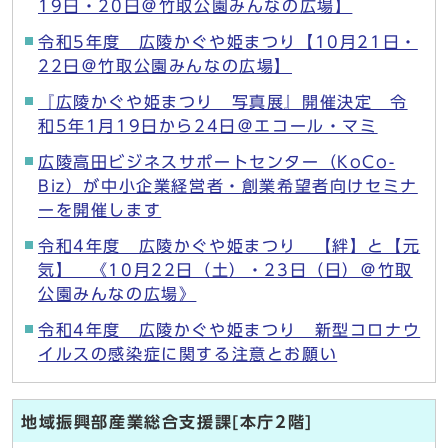
19日・20日＠竹取公園みんなの広場】
令和5年度 広陵かぐや姫まつり【10月21日・
22日＠竹取公園みんなの広場】
『広陵かぐや姫まつり 写真展』開催決定 令
和5年1月19日から24日＠エコール・マミ
広陵高田ビジネスサポートセンター（KoCo-
Biz）が中小企業経営者・創業希望者向けセミナ
ーを開催します
令和4年度 広陵かぐや姫まつり 【絆】と【元
気】 《10月22日（土）・23日（日）＠竹取
公園みんなの広場》
令和4年度 広陵かぐや姫まつり 新型コロナウ
イルスの感染症に関する注意とお願い
地域振興部産業総合支援課[本庁2階]