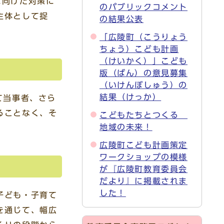
に向けた対策に
のパブリックコメント
主体として捉
の結果公表
「広陵町（こうりょう
ちょう）こども計画
（けいかく）」こども
版（ばん）の意見募集
（いけんぼしゅう）の
結果（けっか）
て当事者、さら
ることなく、そ
こどもたちとつくる
地域の未来！
広陵町こども計画策定
ワークショップの模様
が『広陵町教育委員会
だより』に掲載されま
した！
子ども・子育て
を通じて、幅広