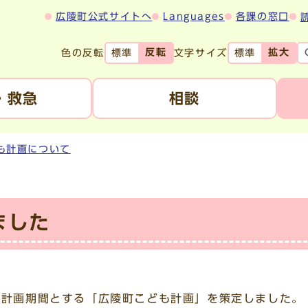
広陵町公式サイトへ
Languages
各課の窓口
反転
拡大
色の反転
文字サイズ
標準
標準
・救急
相談
も計画について
ました
計画期間とする「広陵町こども計画」を策定しました。