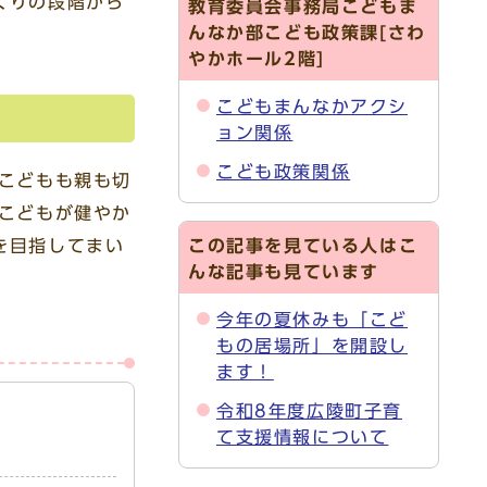
くりの段階から
教育委員会事務局こどもま
んなか部こども政策課[さわ
やかホール2階]
こどもまんなかアクシ
ョン関係
こども政策関係
こどもも親も切
こどもが健やか
を目指してまい
この記事を見ている人はこ
んな記事も見ています
今年の夏休みも「こど
もの居場所」を開設し
ます！
令和8年度広陵町子育
て支援情報について