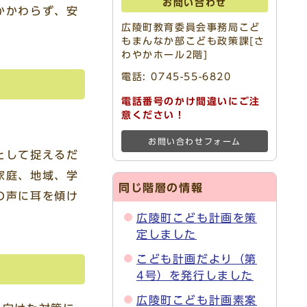
お問い合わせ
かかわらず、安
広陵町教育委員会事務局こど
。
もまんなか部こども政策課[さ
わやかホール2階]
電話:
0745-55-6820
電話番号のかけ間違いにご注
意ください！
お問い合わせフォーム
として捉えるだ
家庭、地域、学
同じ階層の情報
の声に耳を傾け
広陵町こども計画を策
定しました
こども計画だより（第
4号）を発行しました
広陵町こども計画素案