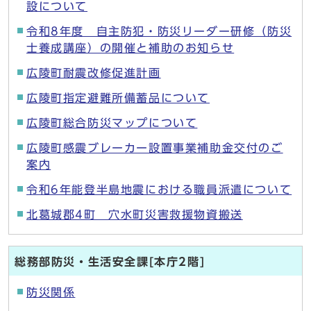
設について
令和8年度 自主防犯・防災リーダー研修（防災
士養成講座）の開催と補助のお知らせ
広陵町耐震改修促進計画
広陵町指定避難所備蓄品について
広陵町総合防災マップについて
広陵町感震ブレーカー設置事業補助金交付のご
案内
令和6年能登半島地震における職員派遣について
北葛城郡4町 穴水町災害救援物資搬送
総務部防災・生活安全課[本庁2階]
防災関係