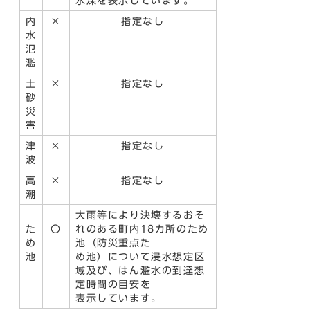
水深を表示しています。
内
×
指定なし
水
氾
濫
土
×
指定なし
砂
災
害
津
×
指定なし
波
高
×
指定なし
潮
大雨等により決壊するおそ
た
〇
れのある町内18カ所のため
め
池（防災重点た
池
め池）について浸水想定区
域及び、はん濫水の到達想
定時間の目安を
表示しています。