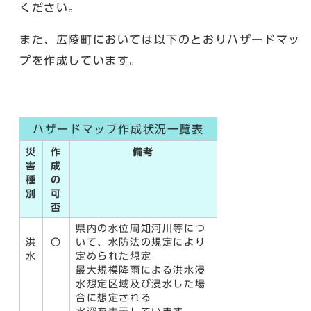
ください。
また、広陵町においては以下のとおりハザードマッ
プを作成しています。
ハザードマップ作成状況一覧表
災
作
備考
害
成
種
の
別
可
否
県内の水位周知河川等につ
洪
〇
いて、水防法の規定により
水
定められた想定
最大規模降雨による洪水浸
水想定区域及び浸水した場
合に想定される