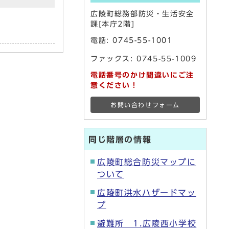
広陵町総務部防災・生活安全
課[本庁2階]
電話:
0745-55-1001
ファックス: 0745-55-1009
電話番号のかけ間違いにご注
意ください！
お問い合わせフォーム
同じ階層の情報
広陵町総合防災マップに
ついて
広陵町洪水ハザードマッ
プ
避難所 1.広陵西小学校