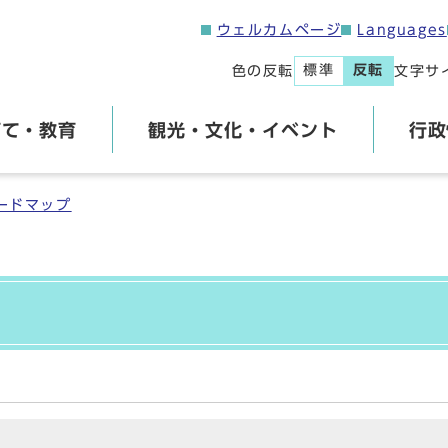
ウェルカムページ
Languages
標準
反転
色の反転
文字サ
育て・教育
観光・文化・イベント
行政
ードマップ