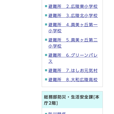
避難所 2.広陵東小学校
避難所 3.広陵北小学校
避難所 4.真美ヶ丘第一
小学校
避難所 5.真美ヶ丘第二
小学校
避難所 6.グリーンパレ
ス
避難所 7.はしお元気村
避難所 8.大和広陵高校
総務部防災・生活安全課[本
庁2階]