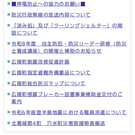
■停電防止への協力のお願い■
防災行政無線の放送内容について
「涼み処」及び「クーリングシェルター」の開
設について
令和8年度 自主防犯・防災リーダー研修（防災
士養成講座）の開催と補助のお知らせ
広陵町耐震改修促進計画
広陵町指定避難所備蓄品について
広陵町総合防災マップについて
広陵町感震ブレーカー設置事業補助金交付のご
案内
令和6年能登半島地震における職員派遣について
北葛城郡4町 穴水町災害救援物資搬送