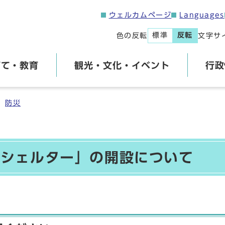
ウェルカムページ
Languages
標準
反転
色の反転
文字サ
育て・教育
観光・文化・イベント
行政
防災
グシェルター」の開設について