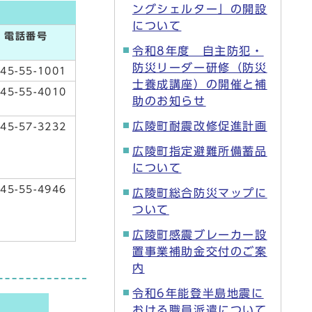
ングシェルター」の開設
について
電話番号
令和8年度 自主防犯・
防災リーダー研修（防災
45-55-1001
士養成講座）の開催と補
45-55-4010
助のお知らせ
広陵町耐震改修促進計画
45-57-3232
広陵町指定避難所備蓄品
について
45-55-4946
広陵町総合防災マップに
ついて
広陵町感震ブレーカー設
置事業補助金交付のご案
内
令和6年能登半島地震に
おける職員派遣について