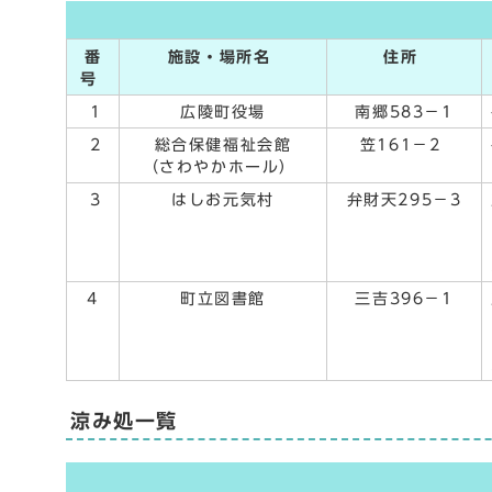
番
施設・場所名
住所
号
1
広陵町役場
南郷583－1
2
総合保健福祉会館
笠161－2
（さわやかホール）
3
はしお元気村
弁財天295－3
4
町立図書館
三吉396－1
涼み処一覧