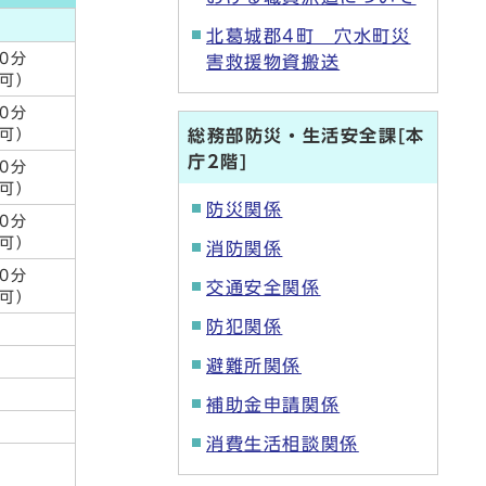
北葛城郡4町 穴水町災
0分
害救援物資搬送
不可）
0分
不可）
総務部防災・生活安全課[本
庁2階]
0分
不可）
防災関係
0分
不可）
消防関係
0分
交通安全関係
不可）
防犯関係
分
分
避難所関係
分
補助金申請関係
分
消費生活相談関係