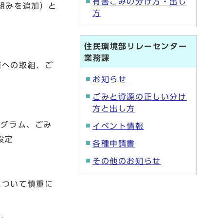
有害ごみの分け方・出し
組みを追加）と
方
住民環境部リレーセンター
業務課
策への取組、ご
お知らせ
ごみと資源の正しい分け
方と出し方
4グラム、ごみ
イベント情報
設定
各種申請書
その他のお知らせ
について慎重に