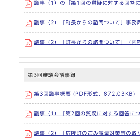
議事（1）の「第1回の質疑に対する回答につ
議事（2）「町長からの諮問ついて」事務局より
議事（2）「町長からの諮問ついて」（内容） 
第3回審議会議事録
第3回議事概要 (PDF形式、872.03KB)
議事（1）「第2回の質疑に対する回答について
議事（2）「広陵町のごみ減量対策等の取