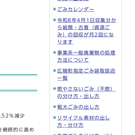
ごみカレンダー
令和8年4月1日収集分か
ら紙類・古着（資源ご
み）の回収が月2回にな
ります
事業系一般廃棄物の処理
方法について
広陵町指定ごみ袋取扱店
一覧
燃やさないごみ（不燃）
の分け方・出し方
粗大ごみの出し方
.52％減少
リサイクル素材の出し
方・分け方
を継続的に進め