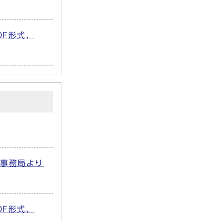
DF形式、
」事務局より
DF形式、