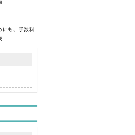
当
めにも、手数料
表