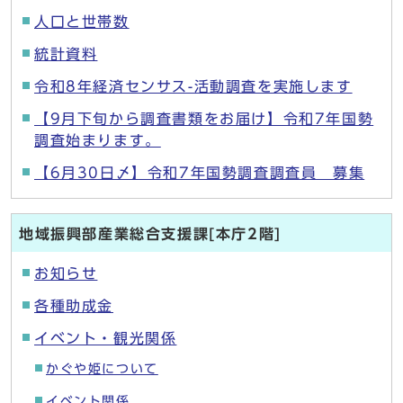
人口と世帯数
統計資料
令和8年経済センサス-活動調査を実施します
【9月下旬から調査書類をお届け】令和7年国勢
調査始まります。
【6月30日〆】令和7年国勢調査調査員 募集
地域振興部産業総合支援課[本庁2階]
お知らせ
各種助成金
イベント・観光関係
かぐや姫について
イベント関係