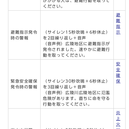
がかかる人は、避難行動を取って
ください。
避
難
指
避難指示発令
（サイレン15秒吹鳴＋6秒休止）
示
時の警報
を2回繰り返し＋音声
（音声例）広陵地区に避難指示が
発令されました。速やかに避難行
動を取ってください。
安
全
確
緊急安全確保
（サイレン30秒吹鳴＋6秒休止）
保
発令時の警報
を3回繰り返し＋音声
（音声例）広陵川広陵地区に氾濫
危険があります。直ちに命を守る
行動を取ってください。
炎
上
火