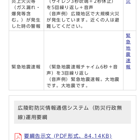
炎上火災等
（サイレン3秒吹鳴＋2秒休止）
災
（ガス漏れ・
を5回繰り返し＋音声
爆発等含
（音声例）広陵地区で大規模火災
む。）が発生
が発生しています。近くの人は避
した時の警報
難してください。
緊
急
地
震
速
緊急地震速報
（緊急地震速報チャイム6秒＋音
報
声）を3回繰り返し
（音声例）緊急地震速報。大地震
です。大地震です。
広陵町防災情報通信システム（防災行政無
線)運用要綱
要綱告示文 (PDF形式、84.14KB)