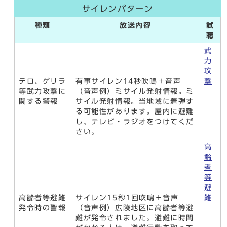
サイレンパターン
種類
放送内容
試
聴
武
力
攻
テロ、ゲリラ
有事サイレン14秒吹鳴＋音声
撃
等武力攻撃に
（音声例）ミサイル発射情報。ミ
関する警報
サイル発射情報。当地域に着弾す
る可能性があります。屋内に避難
し、テレビ・ラジオをつけてくだ
さい。
高
齢
者
等
避
高齢者等避難
サイレン15秒1回吹鳴＋音声
難
発令時の警報
（音声例）広陵地区に高齢者等避
難が発令されました。避難に時間