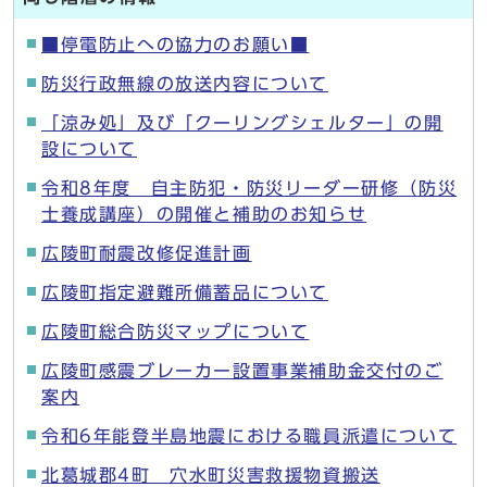
■停電防止への協力のお願い■
防災行政無線の放送内容について
「涼み処」及び「クーリングシェルター」の開
設について
令和8年度 自主防犯・防災リーダー研修（防災
士養成講座）の開催と補助のお知らせ
広陵町耐震改修促進計画
広陵町指定避難所備蓄品について
広陵町総合防災マップについて
広陵町感震ブレーカー設置事業補助金交付のご
案内
令和6年能登半島地震における職員派遣について
北葛城郡4町 穴水町災害救援物資搬送