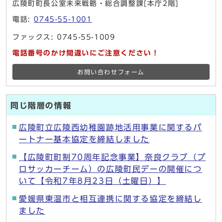
広陵町町長公室未来戦略・総合調整課[本庁2階]
電話:
0745-55-1001
ファックス: 0745-55-1009
電話番号のかけ間違いにご注意ください！
お問い合わせフォーム
同じ階層の情報
広陵町立広陵西幼稚園跡地活用事業に関するパ
ートナー基本協定を締結しました
【広陵町町制70周年記念事業】奈良クラブ（プ
ロサッカーチーム）の広陵町民デーの開催につ
いて【令和7年8月23日（土曜日）】
愛媛県東温市と相互連携に関する協定を締結し
ました