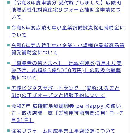
【令和8年度申請分 受付終了しました】広陵町
地域活性化対策住宅リフォーム補助金申請につ
いて
令和8年度広陵町中小企業設備投資促進補助金に
ついて
令和8年度広陵町中小企業・小規模企業新商品等
開発補助金について
【事業者の皆さまへ】「地域振興券(3月より実
施予定、総額約3億5000万円)」の取扱店舗募
集について
広陵ビジネスサポートセンター(愛称:まるごと
Biz)の正式オープンと相談予約について
令和7年 広陵町地域振興券 be Happy の使い
方・取扱店舗一覧【ご利用可能期間:5月1日～7
月31日】
住宅リフォーム助成事業工事店登録について