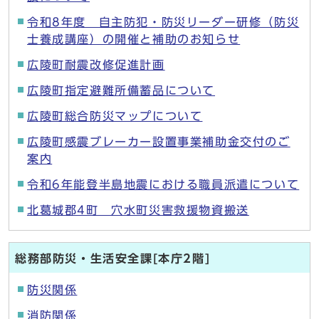
令和8年度 自主防犯・防災リーダー研修（防災
士養成講座）の開催と補助のお知らせ
広陵町耐震改修促進計画
広陵町指定避難所備蓄品について
広陵町総合防災マップについて
広陵町感震ブレーカー設置事業補助金交付のご
案内
令和6年能登半島地震における職員派遣について
北葛城郡4町 穴水町災害救援物資搬送
総務部防災・生活安全課[本庁2階]
防災関係
消防関係