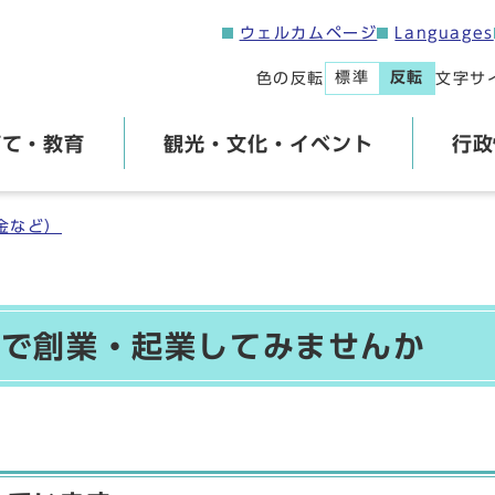
ウェルカムページ
Languages
標準
反転
色の反転
文字サ
育て・教育
観光・文化・イベント
行政
金など）
町で創業・起業してみませんか