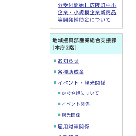
分受付開始】広陵町中小
企業・小規模企業新商品
等開発補助金について
地域振興部産業総合支援課
[本庁2階]
お知らせ
各種助成金
イベント・観光関係
かぐや姫について
イベント関係
観光関係
雇用対策関係