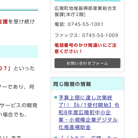
広陵町地域振興部産業総合支
援課[本庁2階]
支援
を受け続け
電話:
0745-55-1001
ファックス: 0745-55-1009
電話番号のかけ間違いにご注
意ください！
お問い合わせフォーム
の？」
といった
同じ階層の情報
ターであり、何
予算上限に達し次第終
了!！【6/1受付開始】令
・サービスの開発
和8年度広陵町中小企
い場合でも、
業・小規模企業デジタル
化推進補助金