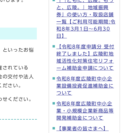
願いします。
「『ともに、広陵。もっ
と、広陵。』地域振興
券」の使い方・取扱店舗
一覧【ご利用可能期間:令
和8年3月1日～6月30
日】
【令和8年度申請分 受付
」
といったお悩
終了しました】広陵町地
域活性化対策住宅リフォ
催されている
ーム補助金申請について
金の交付や法人
令和8年度広陵町中小企
ください。
業設備投資促進補助金に
ついて
わせください。
令和8年度広陵町中小企
業・小規模企業新商品等
開発補助金について
【事業者の皆さまへ】