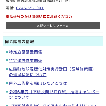
広陵町住民環境部環境政策課[本庁1階]
電話:
0745-55-1001
電話番号のかけ間違いにご注意ください！
お問い合わせフォーム
同じ階層の情報
特定施設設置関係
特定建設作業関係
広陵町地球温暖化対策実行計画（区域施策編）
の進捗状況について
屋外広告物を掲出したいときは
令和6年度「不法投棄ゼロ作戦」推進キャンペー
ンについて
【特定外来生物】クビアカツヤカミキリについ