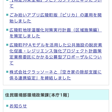
て
ごみ拾いアプリ広陵町版「ピリカ」の運用を開
始しました
広陵町地球温暖化対策実行計画（区域施策編）
を策定しました
広陵町PPAモデルを活用した公共施設の脱炭素
化促進・レジリエンス強化プロジェクト計画策
定業務委託にかかる公募型プロポーザルについ
て
株式会社クラッソーネと「空き家の除却支援に
係る連携協定」を締結しました
住民環境部環境政策課[本庁1階]
お知らせ