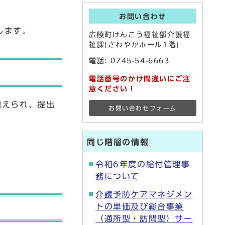
お問い合わせ
します。
広陵町けんこう福祉部介護福
祉課[さわやかホール1階]
電話:
0745-54-6663
電話番号のかけ間違いにご注
意ください！
加えられ、提出
お問い合わせフォーム
同じ階層の情報
令和6年度の給付管理事
務について
介護予防ケアマネジメン
トの単価及び総合事業
（通所型・訪問型）サー