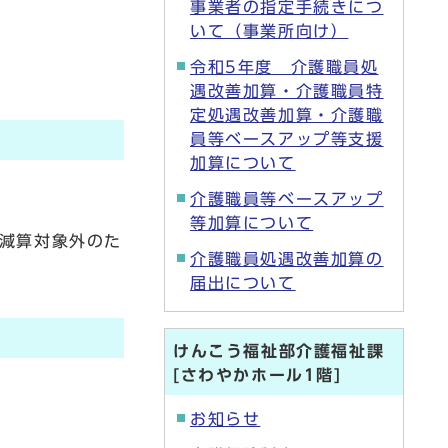
事業者の指定手続きにつ
いて（事業所向け）
令和5年度 介護職員処
遇改善加算・介護職員特
定処遇改善加算・介護職
員等ベースアップ等支援
加算について
介護職員等ベースアップ
等加算について
で減算対象外のた
介護職員処遇改善加算の
届出について
けんこう福祉部介護福祉課
[さわやかホール1階]
お知らせ