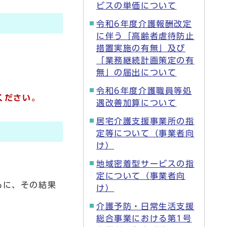
ビスの単価について
令和6年度介護報酬改定
に伴う「高齢者虐待防止
措置実施の有無」及び
「業務継続計画策定の有
無」の届出について
令和6年度介護職員等処
ください。
遇改善加算について
居宅介護支援事業所の指
定等について（事業者向
け）
地域密着型サービスの指
定について（事業者向
もに、その結果
け）
介護予防・日常生活支援
総合事業における第1号