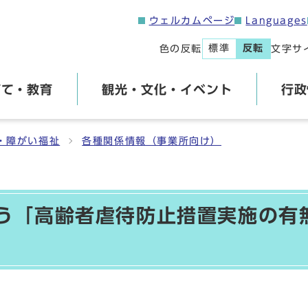
ウェルカムページ
Languages
標準
反転
色の反転
文字サ
育て・教育
観光・文化・イベント
行政
・障がい福祉
各種関係情報（事業所向け）
う「高齢者虐待防止措置実施の有