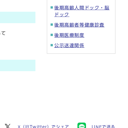
後期高齢人間ドック・脳
ドック
後期高齢者等健康診査
いて
後期医療制度
公示送達関係
X（旧Twitter）でシェア
LINEで送る