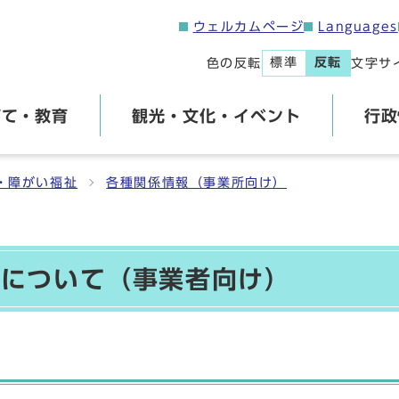
ウェルカムページ
Languages
標準
反転
色の反転
文字サ
育て・教育
観光・文化・イベント
行政
・障がい福祉
各種関係情報（事業所向け）
等について（事業者向け）