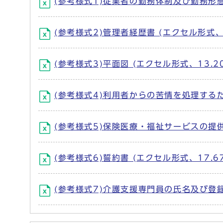
(参考様式1)従業者の勤務体制及び勤務形態一
(参考様式2)管理者経歴書 (エクセル形式、1
(参考様式3)平面図 (エクセル形式、13.20
(参考様式4)利用者からの苦情を処理するた
(参考様式5)保険医療・福祉サービスの提供
(参考様式6)誓約書 (エクセル形式、17.67
(参考様式7)介護支援専門員の氏名及び登録番