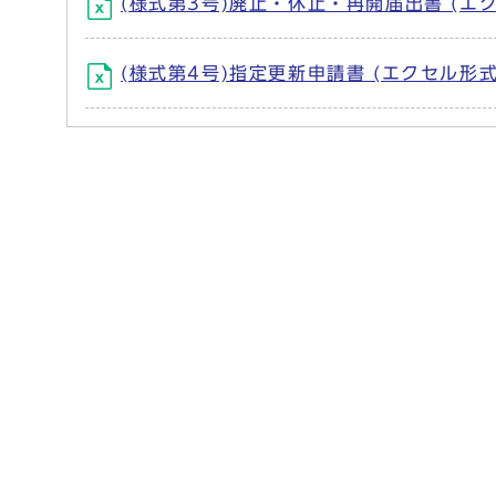
(様式第3号)廃止・休止・再開届出書 (エク
(様式第4号)指定更新申請書 (エクセル形式、