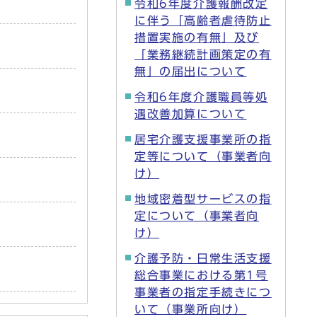
令和6年度介護報酬改定
に伴う「高齢者虐待防止
措置実施の有無」及び
「業務継続計画策定の有
無」の届出について
令和6年度介護職員等処
遇改善加算について
居宅介護支援事業所の指
定等について（事業者向
け）
地域密着型サービスの指
定について（事業者向
け）
介護予防・日常生活支援
総合事業における第1号
事業者の指定手続きにつ
いて（事業所向け）