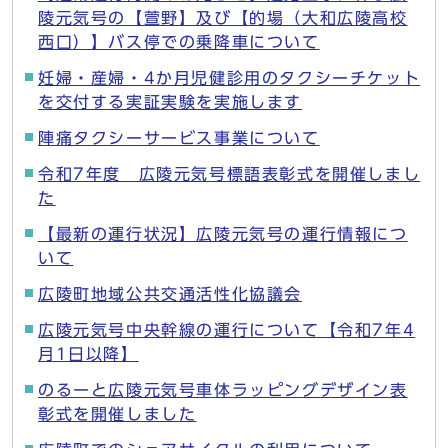
陵元気号の【萱野】及び【的場（大和広陵高校
西口）】バス停での乗降車について
妊婦・産婦・4か月児健診用のタクシーチケット
を交付する実証実験を実施します
陣痛タクシーサービス事業について
令和7年度 広陵元気号標語表彰式を開催しまし
た
【最新の運行状況】広陵元気号の運行情報につ
いて
広陵町地域公共交通活性化協議会
広陵元気号中央幹線の運行について【令和7年4
月1日以降】
のるーと広陵元気号車体ラッピングデザイン表
彰式を開催しました