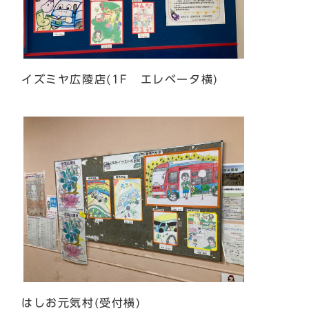
イズミヤ広陵店(1F エレベータ横)
はしお元気村(受付横)