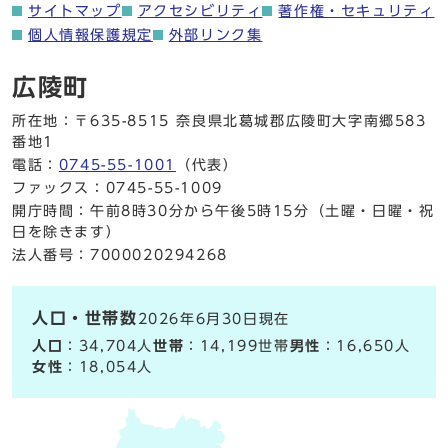
サイトマップ
アクセシビリティ
著作権・セキュリティ
個人情報保護規定
外部リンク集
広陵町
所在地：〒635-8515 奈良県北葛城郡広陵町大字南郷583
番地1
電話：
0745-55-1001
（代表）
ファックス：0745-55-1009
開庁時間：午前8時30分から午後5時15分（土曜・日曜・祝
日を除きます）
法人番号：7000020294268
人口・世帯数
2026年6月30日現在
人口
：34,704人
世帯
：14,199世帯
男性
：16,650人
女性
：18,054人