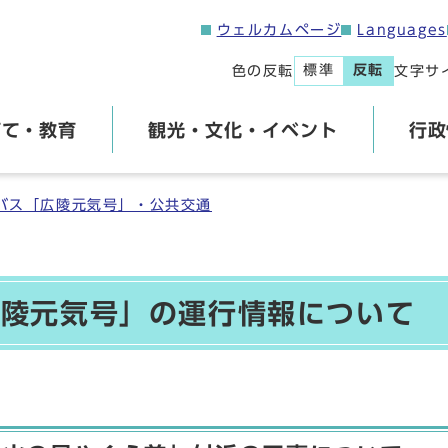
ウェルカムページ
Languages
標準
反転
色の反転
文字サ
育て・教育
観光・文化・イベント
行政
バス「広陵元気号」・公共交通
広陵元気号」の運行情報について