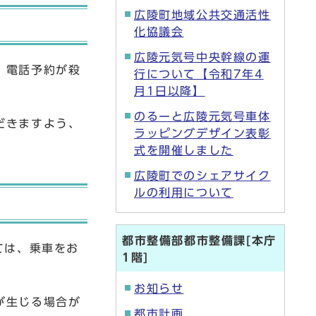
広陵町地域公共交通活性
化協議会
広陵元気号中央幹線の運
、電話予約が殺
行について【令和7年4
月1日以降】
のるーと広陵元気号車体
だきますよう、
ラッピングデザイン表彰
式を開催しました
広陵町でのシェアサイク
ルの利用について
都市整備部都市整備課[本庁
ては、乗車をお
1階]
お知らせ
が生じる場合が
都市計画