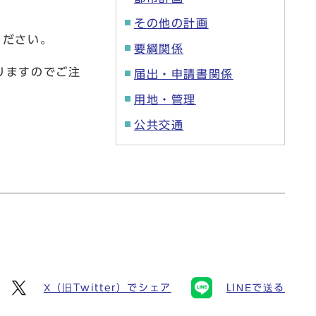
その他の計画
ください。
要綱関係
りますのでご注
届出・申請書関係
用地・管理
公共交通
X（旧Twitter）でシェア
LINEで送る