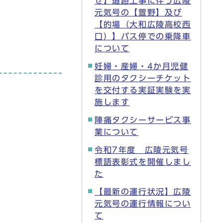
せ】道路工事に伴う広陵
元気号の【萱野】及び
【的場（大和広陵高校西
口）】バス停での乗降車
について
妊婦・産婦・4か月児健
診用のタクシーチケット
を交付する実証実験を実
施します
陣痛タクシーサービス事
業について
令和7年度 広陵元気号
標語表彰式を開催しまし
た
【最新の運行状況】広陵
元気号の運行情報につい
て