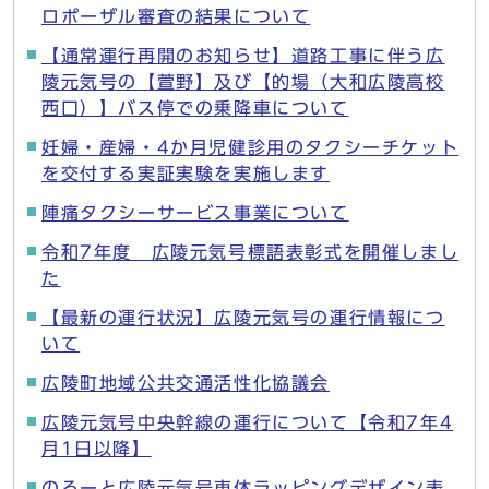
ロポーザル審査の結果について
【通常運行再開のお知らせ】道路工事に伴う広
陵元気号の【萱野】及び【的場（大和広陵高校
西口）】バス停での乗降車について
妊婦・産婦・4か月児健診用のタクシーチケット
を交付する実証実験を実施します
陣痛タクシーサービス事業について
令和7年度 広陵元気号標語表彰式を開催しまし
た
【最新の運行状況】広陵元気号の運行情報につ
いて
広陵町地域公共交通活性化協議会
広陵元気号中央幹線の運行について【令和7年4
月1日以降】
のるーと広陵元気号車体ラッピングデザイン表