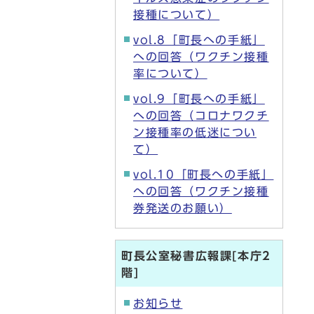
接種について）
vol.8「町長への手紙」
への回答（ワクチン接種
率について）
vol.9「町長への手紙」
への回答（コロナワクチ
ン接種率の低迷につい
て）
vol.10「町長への手紙」
への回答（ワクチン接種
券発送のお願い）
町長公室秘書広報課[本庁2
階]
お知らせ