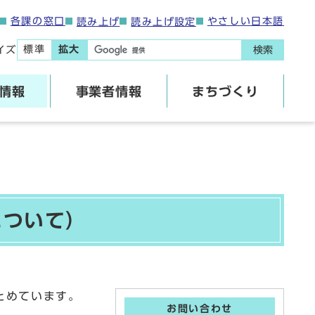
各課の窓口
やさしい日本語
読み上げ
読み上げ設定
標準
拡大
イズ
検索
情報
事業者情報
まちづくり
について）
とめています。
お問い合わせ