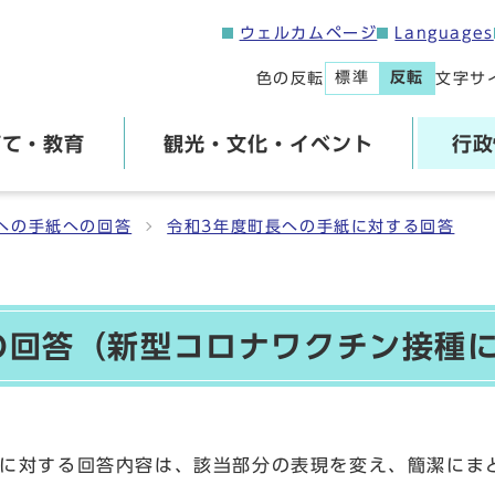
ウェルカムページ
Languages
標準
反転
色の反転
文字サ
育て・教育
観光・文化・イベント
行政
への手紙への回答
令和3年度町長への手紙に対する回答
への回答（新型コロナワクチン接種
に対する回答内容は、該当部分の表現を変え、簡潔にま