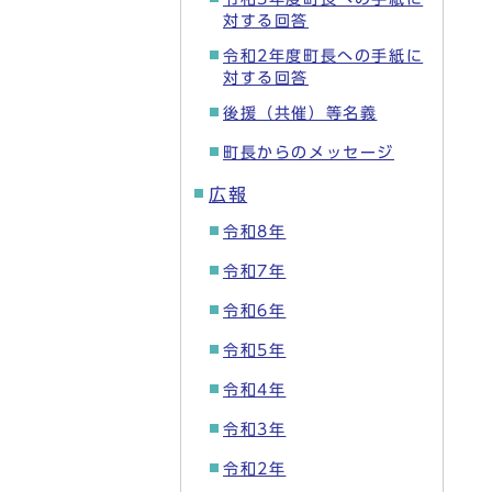
対する回答
令和2年度町長への手紙に
対する回答
後援（共催）等名義
町長からのメッセージ
広報
令和8年
令和7年
令和6年
令和5年
令和4年
令和3年
令和2年