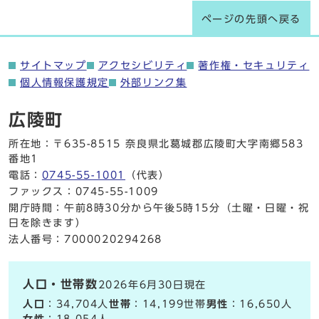
ページの先頭へ戻る
サイトマップ
アクセシビリティ
著作権・セキュリティ
個人情報保護規定
外部リンク集
広陵町
所在地：〒635-8515 奈良県北葛城郡広陵町大字南郷583
番地1
電話：
0745-55-1001
（代表）
ファックス：0745-55-1009
開庁時間：午前8時30分から午後5時15分（土曜・日曜・祝
日を除きます）
法人番号：7000020294268
人口・世帯数
2026年6月30日現在
人口
：34,704人
世帯
：14,199世帯
男性
：16,650人