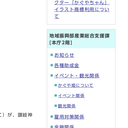
クター「かぐやちゃん」
イラスト商標利用につい
て
地域振興部産業総合支援課
[本庁2階]
お知らせ
各種助成金
イベント・観光関係
かぐや姫について
イベント関係
観光関係
こ）が、讃岐神
雇用対策関係
金融関係