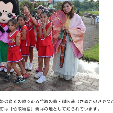
姫の育ての親である竹取の翁・讃岐造（さぬきのみやつ
町は「竹取物語」発祥の地として知られています。