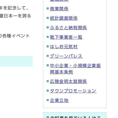
周年を記念して、
商業関係
量日本一を誇る
統計調査関係
ふるさと納税関係
の各種イベント
靴下事業者一覧
はしお元気村
グリーンパレス
中小企業・小規模企業振
興基本条例
広陵金明太鼓関係
タウンプロモーション
企業立地