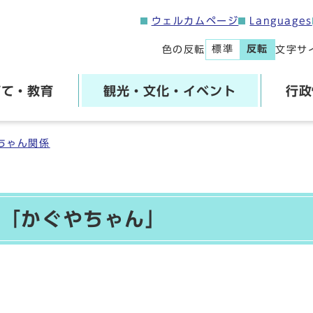
ウェルカムページ
Languages
標準
反転
色の反転
文字サ
育て・教育
観光・文化・イベント
行政
ちゃん関係
ー「かぐやちゃん」