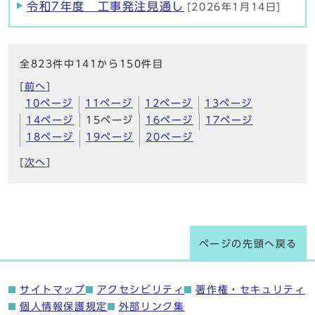
令和7年度 工事発注見通し
[2026年1月14日]
全823件中141から150件目
[
前へ
]
10ページ
11ページ
12ページ
13ページ
14ページ
15ページ
16ページ
17ページ
18ページ
19ページ
20ページ
[
次へ
]
ページの先頭へ戻る
サイトマップ
アクセシビリティ
著作権・セキュリティ
個人情報保護規定
外部リンク集