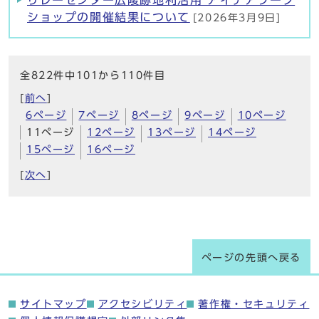
リレーセンター広陵跡地利活用 アイデアワーク
ショップの開催結果について
[2026年3月9日]
全822件中101から110件目
[
前へ
]
6ページ
7ページ
8ページ
9ページ
10ページ
11ページ
12ページ
13ページ
14ページ
15ページ
16ページ
[
次へ
]
ページの先頭へ戻る
サイトマップ
アクセシビリティ
著作権・セキュリティ