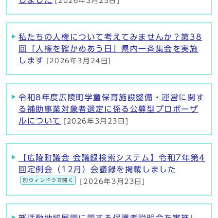
しました
[2026年3月25日]
私たちの人権について考えてみませんか？第38
回「人権を確かめあう日」県内一斉集会を実施
します
[2026年3月24日]
令和8年度広陵町学童保育施設整備・運営に関す
る補助事業対象者選定に係る公募型プロポーザ
ルについて
[2026年3月23日]
【広陵町議会 会議録検索システム】令和7年第4
回定例会（12月）会議録を掲載しました
別ウィンドウで開く
[2026年3月23日]