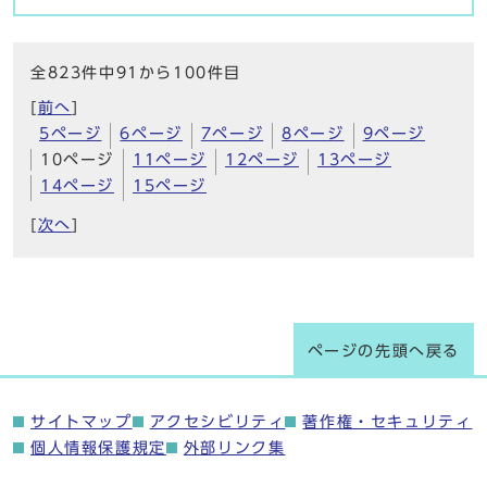
全823件中91から100件目
[
前へ
]
5ページ
6ページ
7ページ
8ページ
9ページ
10ページ
11ページ
12ページ
13ページ
14ページ
15ページ
[
次へ
]
ページの先頭へ戻る
サイトマップ
アクセシビリティ
著作権・セキュリティ
個人情報保護規定
外部リンク集