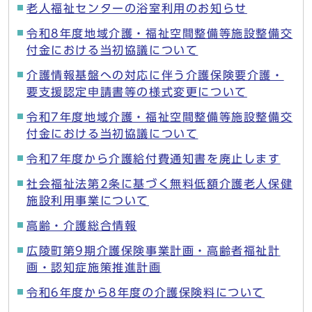
老人福祉センターの浴室利用のお知らせ
令和8年度地域介護・福祉空間整備等施設整備交
付金における当初協議について
介護情報基盤への対応に伴う介護保険要介護・
要支援認定申請書等の様式変更について
令和7年度地域介護・福祉空間整備等施設整備交
付金における当初協議について
令和7年度から介護給付費通知書を廃止します
社会福祉法第2条に基づく無料低額介護老人保健
施設利用事業について
高齢・介護総合情報
広陵町第9期介護保険事業計画・高齢者福祉計
画・認知症施策推進計画
令和6年度から8年度の介護保険料について