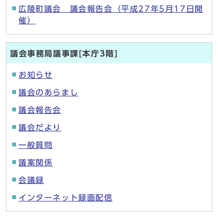
広陵町議会 議会報告会（平成27年5月17日開
催）
議会事務局議事課[本庁3階]
お知らせ
議会のあらまし
議会報告会
議会だより
一般質問
議案関係
会議録
インターネット録画配信