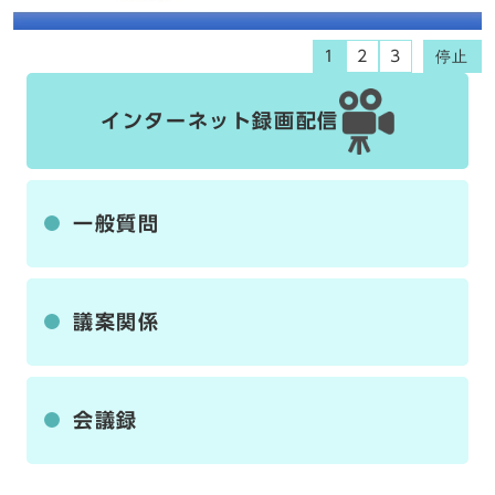
停止
1
2
3
インターネット録画配信
一般質問
議案関係
会議録