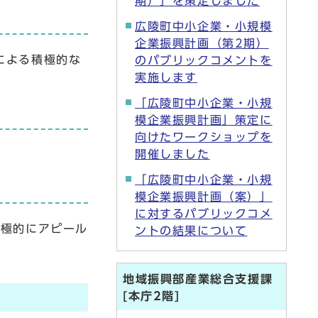
期）」を策定しました
広陵町中小企業・小規模
企業振興計画（第2期）
による積極的な
のパブリックコメントを
実施します
「広陵町中小企業・小規
模企業振興計画」策定に
向けたワークショップを
開催しました
「広陵町中小企業・小規
模企業振興計画（案）」
に対するパブリックコメ
積極的にアピール
ントの結果について
地域振興部産業総合支援課
[本庁2階]