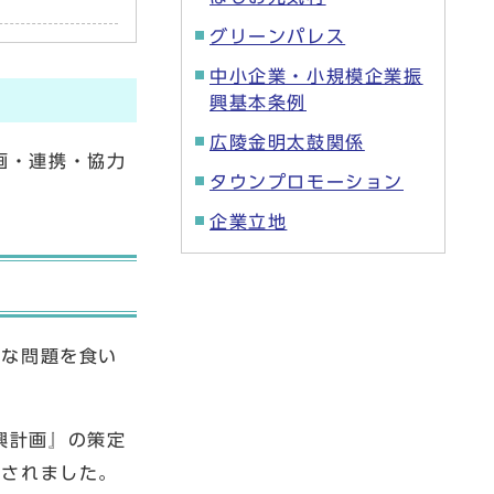
グリーンパレス
中小企業・小規模企業振
興基本条例
広陵金明太鼓関係
画・連携・協力
タウンプロモーション
企業立地
まな問題を食い
興計画』の策定
認されました。