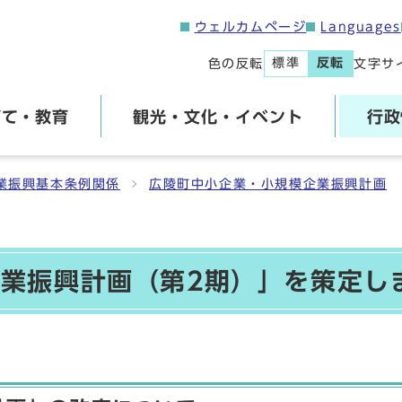
ウェルカムページ
Languages
標準
反転
色の反転
文字サ
育て・教育
観光・文化・イベント
行政
業振興基本条例関係
広陵町中小企業・小規模企業振興計画
業振興計画（第2期）」を策定し