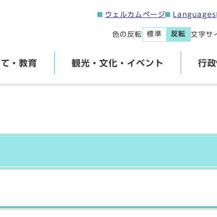
ウェルカムページ
Languages
標準
反転
色の反転
文字サ
育て・教育
観光・文化・イベント
行政
】