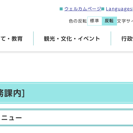
ウェルカムページ
Languages
標準
反転
色の反転
文字サ
育て・教育
観光・文化・イベント
行政
務課内]
メニュー