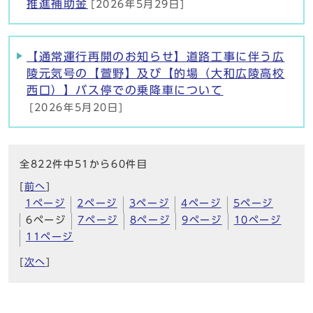
推進補助金
[2026年5月29日]
【通常運行再開のお知らせ】道路工事に伴う広
陵元気号の【萱野】及び【的場（大和広陵高校
西口）】バス停での乗降車について
[2026年5月20日]
全822件中51から60件目
[
前へ
]
1ページ
2ページ
3ページ
4ページ
5ページ
6ページ
7ページ
8ページ
9ページ
10ページ
11ページ
[
次へ
]