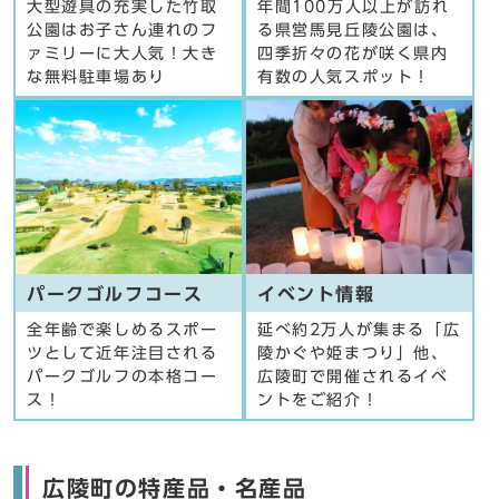
大型遊具の充実した竹取
年間100万人以上が訪れ
公園はお子さん連れのフ
る県営馬見丘陵公園は、
ァミリーに大人気！大き
四季折々の花が咲く県内
な無料駐車場あり
有数の人気スポット！
パークゴルフコース
イベント情報
全年齢で楽しめるスポー
延べ約2万人が集まる「広
ツとして近年注目される
陵かぐや姫まつり」他、
パークゴルフの本格コー
広陵町で開催されるイベ
ス！
ントをご紹介！
広陵町の特産品・名産品