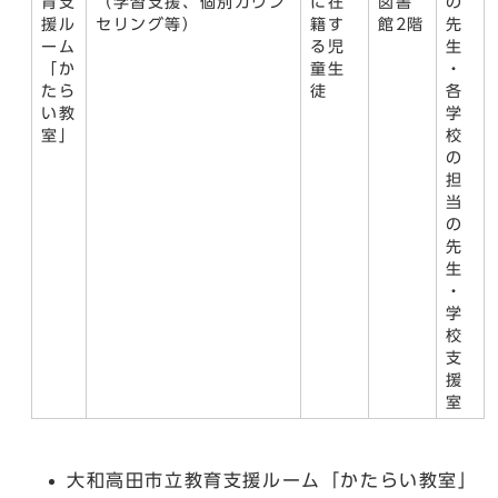
育支
（学習支援、個別カウン
に在
図書
の
援ル
セリング等）
籍す
館2階
先
ーム
る児
生
「か
童生
・
たら
徒
各
い教
学
室」
校
の
担
当
の
先
生
・
学
校
支
援
室
大和高田市立教育支援ルーム「かたらい教室」