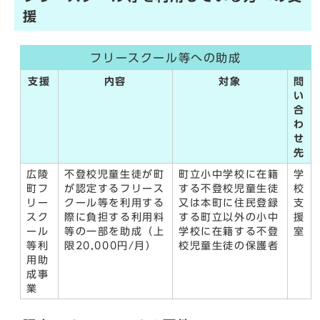
援
フリースクール等への助成
支援
内容
対象
問
い
合
わ
せ
先
広陵
不登校児童生徒が町
町立小中学校に在籍
学
町フ
が認定するフリース
する不登校児童生徒
校
リー
クール等を利用する
又は本町に住民登録
支
スク
際に負担する利用料
する町立以外の小中
援
ール
等の一部を助成（上
学校に在籍する不登
室
等利
限20,000円/月）
校児童生徒の保護者
用助
成事
業