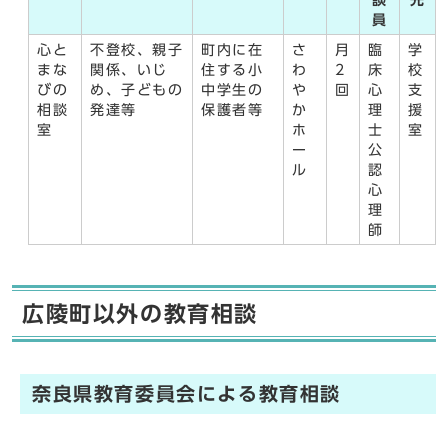
談
先
員
心と
不登校、親子
町内に在
さ
月
臨
学
まな
関係、いじ
住する小
わ
2
床
校
びの
め、子どもの
中学生の
や
回
心
支
相談
発達等
保護者等
か
理
援
室
ホ
士
室
ー
公
ル
認
心
理
師
広陵町以外の教育相談
奈良県教育委員会による教育相談