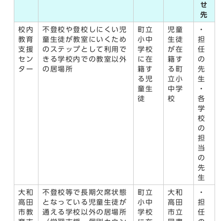
せ
先
校内
不登校や登校しにくい児
町立
児童
・
教育
童生徒が教室にいくため
小中
生徒
担
支援
のステップとして利用で
学校
が在
任
セン
きる学校内での教室以外
に在
籍す
の
ター
の居場所
籍す
る町
先
る児
立小
生
童生
中学
・
徒
校
各
学
校
の
担
当
の
先
生
大和
不登校等で長期欠席状態
町立
大和
・
高田
となっている児童生徒が
小中
高田
担
市教
通える学校以外の居場所
学校
市立
任