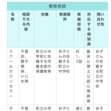
教育相談
名
相談
対象
実施場
実
対
問い
称
でき
所
施
応
合わ
る内
回
す
せ先
容
数
る
相
談
員
ス
不登
町立小中
お子さ
月
臨
お子
ク
校、
学校に在
んの在
1、
床
さん
ー
親子
籍する児
籍する
2回
心
の在
ル
関
童生徒の
町立小
理
籍す
カ
係、
保護者等
中学校
士
る町
ウ
いじ
公
立小
ン
め等
認
中学
セ
心
校
ラ
理
ー
師
等
子
不登
町立小学
お子さ
週2
教
お子