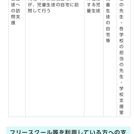
徒へ
が、児童生徒の自宅に訪
する児
童
の
の訪
問して行う
童生徒
生
先
問支
徒
生
援
の
・
自
各
宅
学
等
校
の
担
当
の
先
生
・
学
校
支
援
室
フリースクール等を利用している方への支