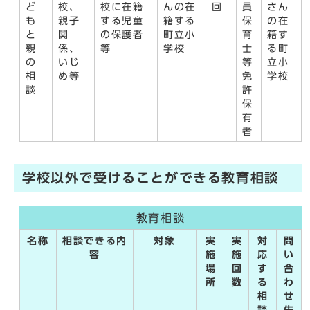
ど
校、
校に在籍
んの在
回
員
さん
も
親子
する児童
籍する
保
の在
と
関
の保護者
町立小
育
籍す
親
係、
等
学校
士
る町
の
いじ
等
立小
相
め等
免
学校
談
許
保
有
者
学校以外で受けることができる教育相談
教育相談
名称
相談できる内
対象
実
実
対
問
容
施
施
応
い
場
回
す
合
所
数
る
わ
相
せ