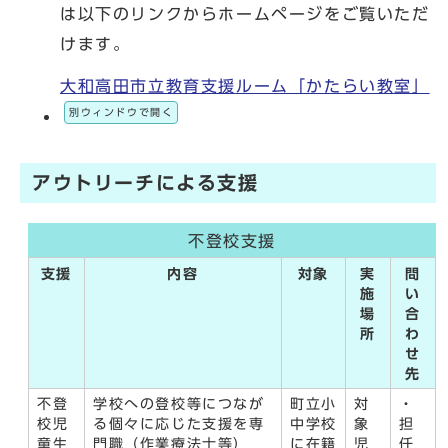
は以下のリンクからホームページをご覧いただ
けます。
大和高田市立教育支援ルーム「かたらい教室」
別ウィンドウで開く
アウトリーチによる支援
不登校支援
支援
内容
対象
実
問
施
い
場
合
所
わ
せ
先
不登
学校への登校等につなが
町立小
対
・
校児
る個々に応じた支援を専
中学校
象
担
童生
門職（作業療法士等）
に在籍
児
任