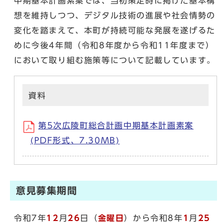
中期基本計画素案では、当初策定時に掲げた基本構
想を維持しつつ、デジタル技術の進展や社会情勢の
変化を踏まえて、本町が持続可能な発展を遂げるた
めに今後4年間（令和8年度から令和11年度まで）
において取り組む施策等について記載しています。
資料
第5次広陵町総合計画中期基本計画素案
(PDF形式、7.30MB)
意見募集期間
令和7年
12
月
26
日（
金曜日
）から令和8年
1
月
25