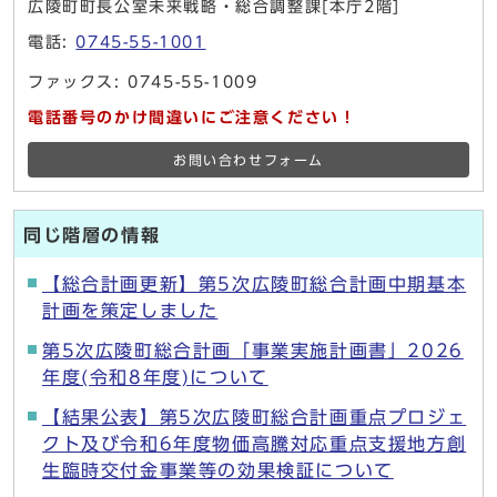
広陵町町長公室未来戦略・総合調整課[本庁2階]
電話:
0745-55-1001
ファックス: 0745-55-1009
電話番号のかけ間違いにご注意ください！
お問い合わせフォーム
同じ階層の情報
【総合計画更新】第5次広陵町総合計画中期基本
計画を策定しました
第5次広陵町総合計画「事業実施計画書」2026
年度(令和8年度)について
【結果公表】第5次広陵町総合計画重点プロジェ
クト及び令和6年度物価高騰対応重点支援地方創
生臨時交付金事業等の効果検証について