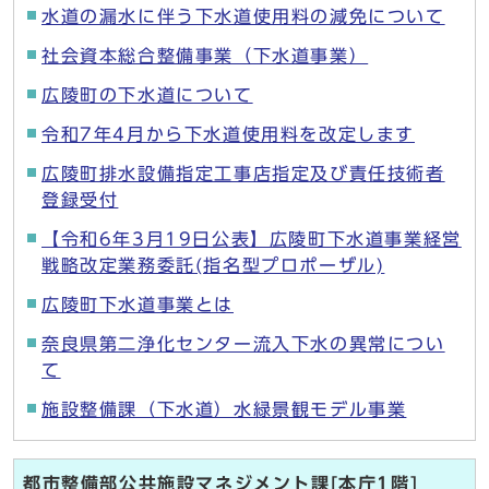
水道の漏水に伴う下水道使用料の減免について
社会資本総合整備事業（下水道事業）
広陵町の下水道について
令和7年4月から下水道使用料を改定します
広陵町排水設備指定工事店指定及び責任技術者
登録受付
【令和6年3月19日公表】広陵町下水道事業経営
戦略改定業務委託(指名型プロポーザル)
広陵町下水道事業とは
奈良県第二浄化センター流入下水の異常につい
て
施設整備課（下水道）水緑景観モデル事業
都市整備部公共施設マネジメント課[本庁1階]