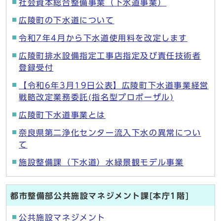
社会資本総合整備事業（下水道事業）
広陵町の下水道について
令和7年4月から下水道使用料を改定します
広陵町排水設備指定工事店指定及び責任技術者
登録受付
【令和6年3月19日公表】広陵町下水道事業経営
戦略改定業務委託(指名型プロポーザル)
広陵町下水道事業とは
奈良県第二浄化センター流入下水の異常につい
て
施設整備課（下水道）水緑景観モデル事業
都市整備部公共施設マネジメント課[本庁1階]
公共施設マネジメント